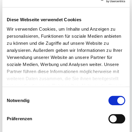
März 2026
Februar 2026
Januar 2026
Diese Webseite verwendet Cookies
November 2025
Wir verwenden Cookies, um Inhalte und Anzeigen zu
personalisieren, Funktionen für soziale Medien anbieten
September 2025
zu können und die Zugriffe auf unsere Website zu
August 2025
analysieren. Außerdem geben wir Informationen zu Ihrer
Juli 2025
Verwendung unserer Website an unsere Partner für
Juni 2025
soziale Medien, Werbung und Analysen weiter. Unsere
April 2025
Partner führen diese Informationen möglicherweise mit
weiteren Daten zusammen, die Sie ihnen bereitgestellt
März 2025
haben oder die sie im Rahmen Ihrer Nutzung der Dienste
Januar 2025
gesammelt haben.
Einwilligungsauswahl
Dezember 2024
Notwendig
November 2024
Oktober 2024
Präferenzen
April 2024
März 2024