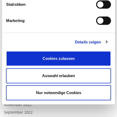
Statistiken
Februar 2024
Januar 2024
Marketing
Dezember 2023
November 2023
Oktober 2023
Details zeigen
September 2023
August 2023
Cookies zulassen
Juli 2023
Juni 2023
Mai 2023
Auswahl erlauben
Februar 2023
Januar 2023
Nur notwendige Cookies
Dezember 2022
November 2022
September 2022