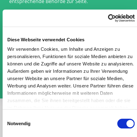
entsprechende Behörde zur Seite.
Wenn Ihre Familie Bürgergeld oder Sozialgeld
erhält: Jobcenter Worms.
Wenn Ihre Familie Leistungen nach dem SGB XII,
Wohngeld, Kinderzuschlag oder
Diese Webseite verwendet Cookies
Asylbewerberleistungen erhält:
Wir verwenden Cookies, um Inhalte und Anzeigen zu
personalisieren, Funktionen für soziale Medien anbieten zu
Stadtverwaltung Worms
können und die Zugriffe auf unsere Website zu analysieren.
Außerdem geben wir Informationen zu Ihrer Verwendung
Wofür wird die
Wer hat
Was ist zu tun, um
unserer Website an unsere Partner für soziale Medien,
Unterstützung
Anspruch auf
die Leistung zu
Werbung und Analysen weiter. Unsere Partner führen diese
geleistet?
die Leistungen?
erhalten?
Informationen möglicherweise mit weiteren Daten
zusammen, die Sie ihnen bereitgestellt haben oder die sie
im Rahmen Ihrer Nutzung der Dienste gesammelt haben.
Antrag auf Leistungen zur Sicherung des
Einwilligungsauswahl
Lebensunterhalts
Notwendig
Mit dem Antrag auf Leistungen zur Sicherung des