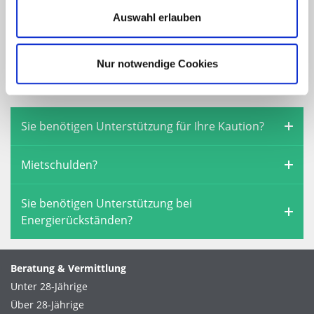
nicht möglich ist, erkennt das Jobcenter nur noch die
Auswahl erlauben
angemessenen Höchstbeträge an. Somit müssen Sie
dann die Differenz zwischen den tatsächlichen Kosten
und den angemessenen Kosten selbst tragen oder in
Nur notwendige Cookies
eine Unterkunft mit angemessenen Kosten umziehen.
Sie benötigen Unterstützung für Ihre Kaution?
Mietschulden?
Sie benötigen Unterstützung bei
Energierückständen?
Beratung & Vermittlung
Unter 28-Jährige
Über 28-Jährige