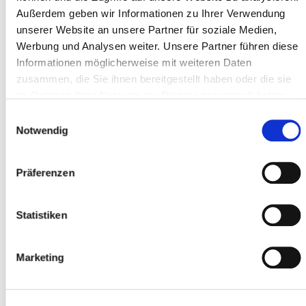
Außerdem geben wir Informationen zu Ihrer Verwendung
unserer Website an unsere Partner für soziale Medien,
Werbung und Analysen weiter. Unsere Partner führen diese
Diakonisches Werk
Informationen möglicherweise mit weiteren Daten
Migrationsberatung & unabhängige
zusammen, die Sie ihnen bereitgestellt haben oder die sie
Flüchtlingsberatung
im Rahmen Ihrer Nutzung der Dienste gesammelt haben.
Schwerpunkt Familienzusammenführung und Visum
Einwilligungsauswahl
Seminariumsgasse 4-6
Notwendig
67547 Worms
06241 - 92029-0
Präferenzen
Telefon
Statistiken
Marketing
Internationaler Bund (IB)
Jugendmigrationsberatung
Rheinstr. 1