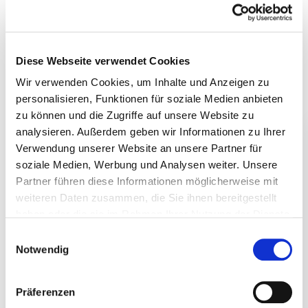
April 2024
März 2024
Februar 2024
Diese Webseite verwendet Cookies
Januar 2024
Wir verwenden Cookies, um Inhalte und Anzeigen zu
Dezember 2023
personalisieren, Funktionen für soziale Medien anbieten
November 2023
zu können und die Zugriffe auf unsere Website zu
Oktober 2023
analysieren. Außerdem geben wir Informationen zu Ihrer
September 2023
Verwendung unserer Website an unsere Partner für
August 2023
soziale Medien, Werbung und Analysen weiter. Unsere
Partner führen diese Informationen möglicherweise mit
Juli 2023
weiteren Daten zusammen, die Sie ihnen bereitgestellt
Juni 2023
haben oder die sie im Rahmen Ihrer Nutzung der Dienste
Mai 2023
gesammelt haben.
Einwilligungsauswahl
Februar 2023
Notwendig
Januar 2023
Dezember 2022
Präferenzen
November 2022