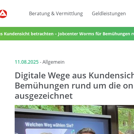
Beratung & Vermittlung
Geldleistungen
us Kundensicht betrachten – Jobcenter Worms für Bemühungen ru
ichnet
11.08.2025
-
Allgemein
Digitale Wege aus Kundensich
Bemühungen rund um die onli
ausgezeichnet