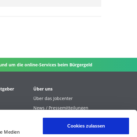
nd um die online-Services beim Bürgergeld
itgeber
Über uns
Über das Jobcenter
News / Pressemitteilungen
Karriere beim Jobcenter
Cookies zulassen
le Medien