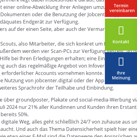
Termin
it einer online-Abwicklung ihrer Anliegen umzugehen.“
vereinbaren
on Dokumenten oder die Benutzung der Jobcenter-App keine 
adäquates Endgerät zur Verfügung.
ers auf der einen Seite, aber auch der Vermarktung der Mögl
Kontakt
-Scouts, also Mitarbeiter, die sich konkret um Fragen zur B
rdem werden vier Scan-PCs zur Verfügung gestellt, an den
lfe bei Ihren Erledigungen erhalten; eine Einstellung in fün
rung auch das regelmäßige Angebot von Infoveranstaltungen
 erforderlicher Accounts vornehmen konnte. Nicht nur die 
Ihre
Meinung
 Nutzung von jobcenter.digital oder der App geschult.
 weiteres Sprachrohr der Teilhabe und Einbindung.
über groundposter, Plakate und social-media-Werbung via 
uli 2024 nur 21% aller Kundinnen und Kunden ihren Erstant
 bereits 50%.
digitale Weg, alles geht schließlich 24/7 von zuhause aus u
 braucht. Und auch das Thema Datensicherheit spielt hier ein
e etwa einer E-Mail sind die Datenwege den Ansprüchen a