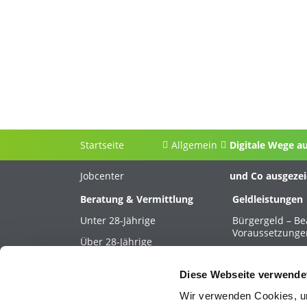
Startseite
Allgemein
Digitale Wege a
Jobcenter
und Co ausgeze
Beratung & Vermittlung
Geldleistungen
Unter 28-Jährige
Bürgergeld – B
Voraussetzunge
Über 28-Jährige
Kosten für Unte
Selbstständige
Heizung
Diese Webseite verwende
Schwerbehinderung &
Versicherungen
Rehabilitation
Wir verwenden Cookies, um