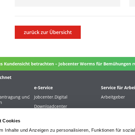
zurück zur Übersicht
us Kundensicht betrachten – Jobcenter Worms für Bemühungen ru
ichnet
e-Service
Service für Arbe
eantragung und
Jobcenter.Digital
Arbeitgeber
n
Downloadcenter
rkunft und
t Cookies
 KV/PV/RV
 Inhalte und Anzeigen zu personalisieren, Funktionen für sozia