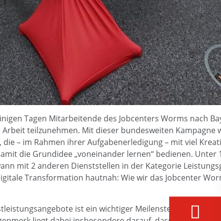
 einigen Tagen Mitarbeitende des Jobcenters Worms nach Ba
r Arbeit teilzunehmen. Mit dieser bundesweiten Kampagne w
ie – im Rahmen ihrer Aufgabenerledigung – mit viel Kreativ
amit die Grundidee „voneinander lernen“ bedienen. Unter
wann mit 2 anderen Dienststellen in der Kategorie Leistun
gitale Transformation hautnah: Wie wir das Jobcenter Worms
stleistungsangebote ist ein wichtiger Meilenstein des E-Gov
ugenmerk liegt dabei insbesondere darauf, dass die von un