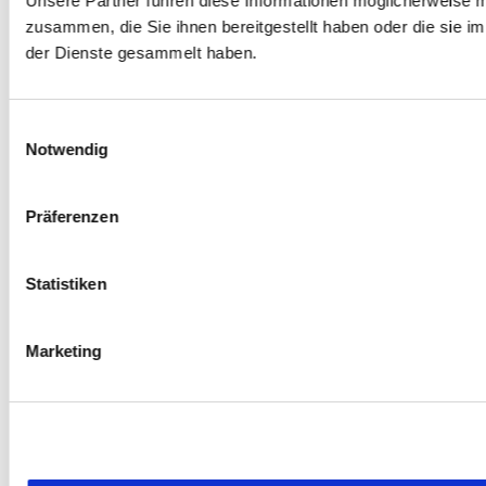
Unsere Partner führen diese Informationen möglicherweise m
September 2023
zusammen, die Sie ihnen bereitgestellt haben oder die sie 
August 2023
der Dienste gesammelt haben.
Juli 2023
Juni 2023
Einwilligungsauswahl
Mai 2023
Notwendig
Februar 2023
Januar 2023
Präferenzen
Dezember 2022
November 2022
Statistiken
September 2022
August 2022
Marketing
Juli 2022
April 2022
März 2022
Februar 2022
Dezember 2021