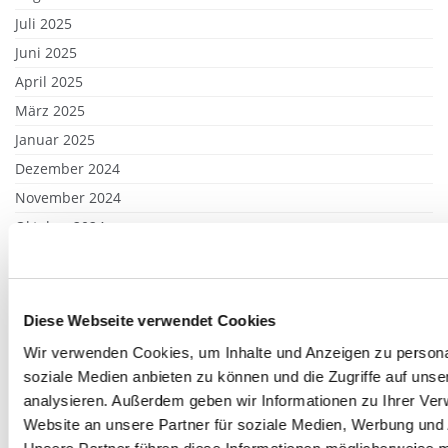
Juli 2025
Juni 2025
April 2025
März 2025
Januar 2025
Dezember 2024
November 2024
Oktober 2024
April 2024
März 2024
Februar 2024
Diese Webseite verwendet Cookies
Januar 2024
Wir verwenden Cookies, um Inhalte und Anzeigen zu personal
Dezember 2023
soziale Medien anbieten zu können und die Zugriffe auf uns
November 2023
analysieren. Außerdem geben wir Informationen zu Ihrer Ve
Website an unsere Partner für soziale Medien, Werbung und 
Oktober 2023