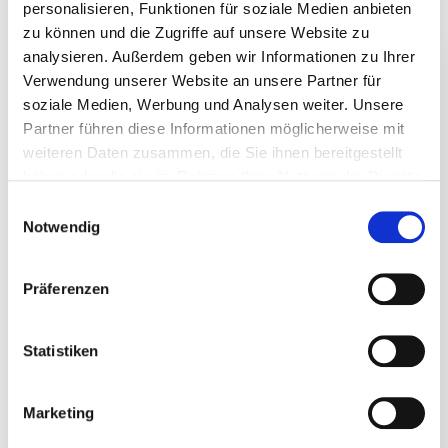
personalisieren, Funktionen für soziale Medien anbieten
April 2025
zu können und die Zugriffe auf unsere Website zu
März 2025
analysieren. Außerdem geben wir Informationen zu Ihrer
Januar 2025
Verwendung unserer Website an unsere Partner für
Dezember 2024
soziale Medien, Werbung und Analysen weiter. Unsere
November 2024
Partner führen diese Informationen möglicherweise mit
weiteren Daten zusammen, die Sie ihnen bereitgestellt
Oktober 2024
haben oder die sie im Rahmen Ihrer Nutzung der Dienste
April 2024
gesammelt haben.
Einwilligungsauswahl
März 2024
Notwendig
Februar 2024
Januar 2024
Präferenzen
Dezember 2023
November 2023
Statistiken
Oktober 2023
September 2023
Marketing
August 2023
Juli 2023