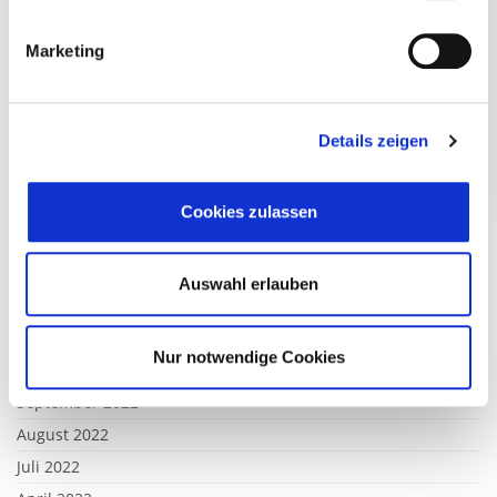
Dezember 2023
November 2023
Marketing
Oktober 2023
September 2023
Details zeigen
August 2023
Juli 2023
Juni 2023
Cookies zulassen
Mai 2023
Februar 2023
Auswahl erlauben
Januar 2023
Dezember 2022
Nur notwendige Cookies
November 2022
September 2022
August 2022
Juli 2022