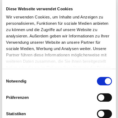
November 2025
Diese Webseite verwendet Cookies
September 2025
Wir verwenden Cookies, um Inhalte und Anzeigen zu
August 2025
personalisieren, Funktionen für soziale Medien anbieten
zu können und die Zugriffe auf unsere Website zu
Juli 2025
analysieren. Außerdem geben wir Informationen zu Ihrer
Juni 2025
Verwendung unserer Website an unsere Partner für
April 2025
soziale Medien, Werbung und Analysen weiter. Unsere
März 2025
Partner führen diese Informationen möglicherweise mit
Januar 2025
weiteren Daten zusammen, die Sie ihnen bereitgestellt
haben oder die sie im Rahmen Ihrer Nutzung der Dienste
Dezember 2024
gesammelt haben.
Einwilligungsauswahl
November 2024
Notwendig
Oktober 2024
April 2024
Präferenzen
März 2024
Februar 2024
Statistiken
Januar 2024